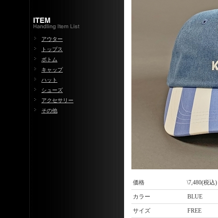
アウター
トップス
ボトム
キャップ
ハット
シューズ
アクセサリー
その他
価格
\7,480(税込)
カラー
BLUE
サイズ
FREE