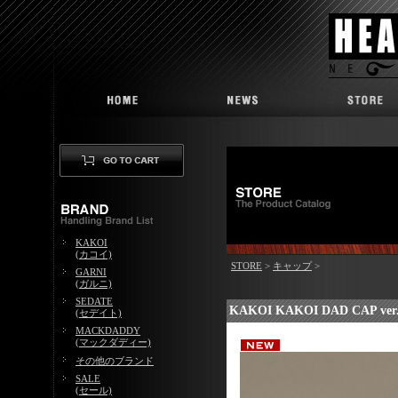
KAKOI
(カコイ)
STORE
>
キャップ
>
GARNI
(ガルニ)
SEDATE
KAKOI KAKOI DAD CAP ver
(セデイト)
MACKDADDY
(マックダディー)
その他のブランド
SALE
(セール)