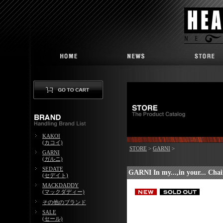
KAKOI
(カコイ)
STORE
>
GARNI
>
GARNI
(ガルニ)
SEDATE
GARNI In my...,in your... Chai
(セデイト)
MACKDADDY
(マックダディー)
その他のブランド
SALE
(セール)