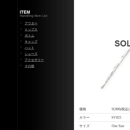
アウター
トップス
ボトム
キャップ
ハット
シューズ
アクセサリー
その他
価格
\9,900(税込)
カラー
SV925
サイズ
One Size