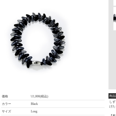
商品
価格
\11,000(税込)
しず
カラー
Black
げた
サイズ
Long
【素