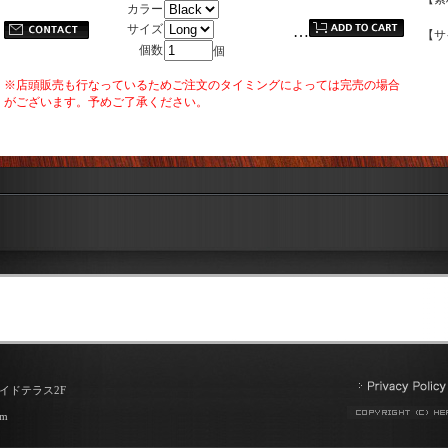
カラー
サイズ
…
【サイ
個数
個
※店頭販売も行なっているためご注文のタイミングによっては完売の場合
がございます。予めご了承ください。
サイドテラス2F
om