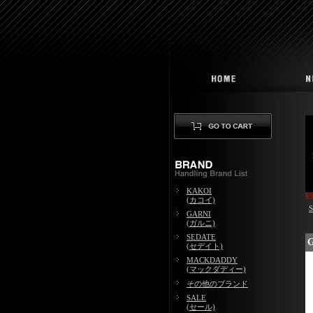
KAKOI
(カコイ)
GARNI
(ガルニ)
SEDATE
G
(セデイト)
MACKDADDY
(マックダディー)
その他のブランド
SALE
(セール)